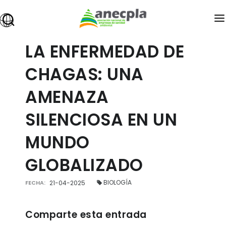
ANECPLA
LA ENFERMEDAD DE
owered
SANIDAD AMBIENTAL
CHAGAS: UNA
PREMIOS
AMENAZA
FORMACIÓN
SILENCIOSA EN UN
EMPLEO
MUNDO
INFOPLAGAS
GLOBALIZADO
EXPOCIDA
BLOG
BIOLOGÍA
FECHA:
21-04-2025
ÁREA DE ASOCIADOS
Comparte esta entrada